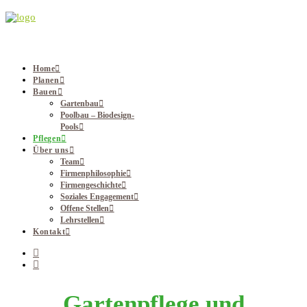
Home
Planen
Bauen
Gartenbau
Poolbau – Biodesign-
Pools
Pflegen
Über uns
Team
Firmenphilosophie
Firmengeschichte
Soziales Engagement
Offene Stellen
Lehrstellen
Kontakt
Gartenpflege und